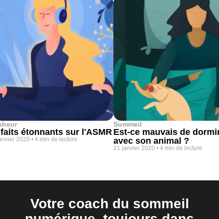
nheur
Sommeil
 faits étonnants sur l'ASMR
Est-ce mauvais de dormi
anvier 2020
•
4 min de lecture
avec son animal ?
21 janvier 2020
•
4 min de lecture
Votre coach du sommeil
numérique, toujours dans