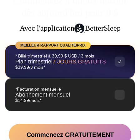
Commencez à mieux dormir
dès aujourd'hui pour 0 $
Avec l'application
BetterSleep
MEILLEUR RAPPORT QUALITÉ/PRIX
* Billé trimestriel à 39,99 $ USD / 3 mois
Plan trimestriel
7 JOURS GRATUITS
$39.99/3 mois*
*Facturation mensuelle
Abonnement mensuel
$14.99/mois*
Commencez GRATUITEMENT