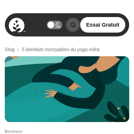
Essai Gratuit
BetterSleep Logo
Blog
5 bienfaits incroyables du yoga nidra
Bonheur