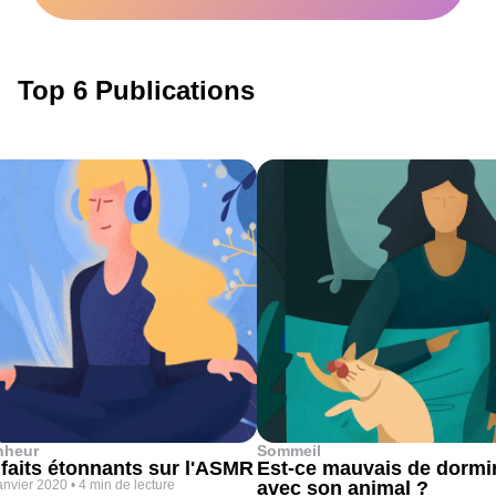
Top 6 Publications
nheur
Sommeil
 faits étonnants sur l'ASMR
Est-ce mauvais de dormi
anvier 2020
•
4 min de lecture
avec son animal ?