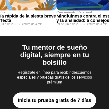
eño
Crecimiento Personal
ía rápida de la siesta breve
Mindfulness contra el es
rfecta
y la ansiedad: 5 consejo
 julio de 2021
•
Lectura de 4 min
29 de junio de 2021
•
Lectura de 3 min
Tu mentor de sueño
digital, siempre en tu
bolsillo
Regístrate en línea para recibir descuentos
especiales y pruebas gratis de los servicios
prémium
Inicia tu prueba gratis de 7 días