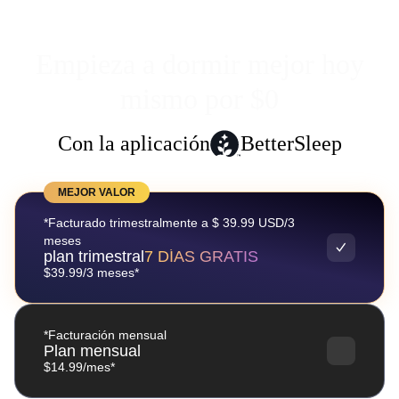
Empieza a dormir mejor hoy
mismo por $0
Con la aplicación
BetterSleep
MEJOR VALOR
*Facturado trimestralmente a $ 39.99 USD/3
meses
plan trimestral
7 DÍAS GRATIS
$39.99/3 meses*
*Facturación mensual
Plan mensual
$14.99/mes*