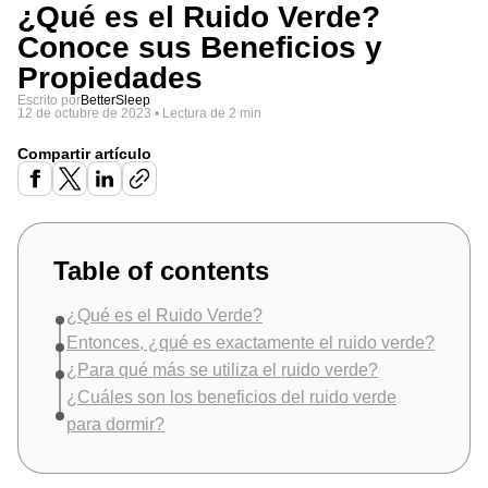
¿Qué es el Ruido Verde?
Conoce sus Beneficios y
Propiedades
Escrito por
BetterSleep
12 de octubre de 2023
•
Lectura de 2 min
Compartir artículo
Table of contents
¿Qué es el Ruido Verde?
Entonces, ¿qué es exactamente el ruido verde?
¿Para qué más se utiliza el ruido verde?
¿Cuáles son los beneficios del ruido verde
para dormir?