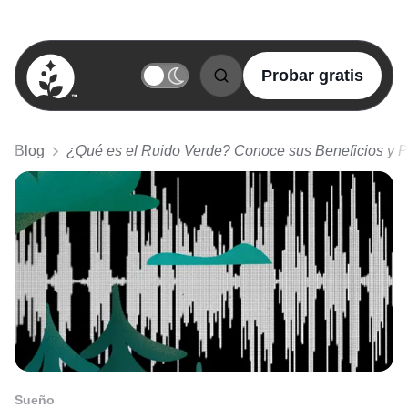
Probar gratis
BetterSleep Logo
Blog
¿Qué es el Ruido Verde? Conoce sus Beneficios y 
Sueño