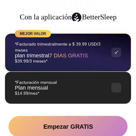
mismo por $0
Con la aplicación
BetterSleep
MEJOR VALOR
*Facturado trimestralmente a $ 39.99 USD/3
meses
plan trimestral
7 DÍAS GRATIS
$39.99/3 meses*
*Facturación mensual
Plan mensual
$14.99/mes*
Empezar GRATIS