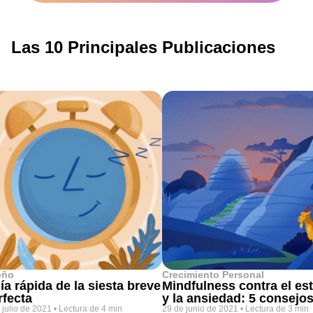
Las 10 Principales Publicaciones
eño
Crecimiento Personal
ía rápida de la siesta breve
Mindfulness contra el es
rfecta
y la ansiedad: 5 consejo
 julio de 2021
•
Lectura de 4 min
29 de junio de 2021
•
Lectura de 3 min