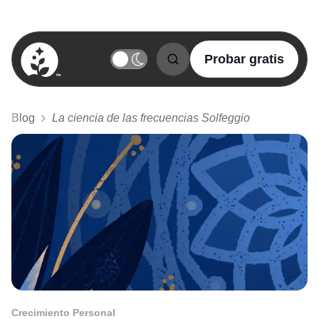
Probar gratis
BetterSleep Logo
Blog
La ciencia de las frecuencias Solfeggio
Crecimiento Personal