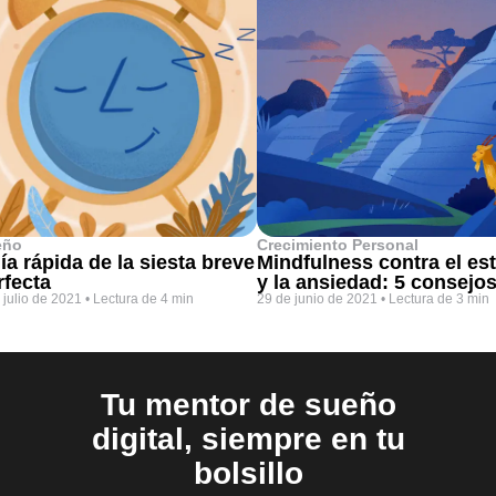
eño
Crecimiento Personal
ía rápida de la siesta breve
Mindfulness contra el es
rfecta
y la ansiedad: 5 consejo
 julio de 2021
•
Lectura de 4 min
29 de junio de 2021
•
Lectura de 3 min
Tu mentor de sueño
digital, siempre en tu
bolsillo