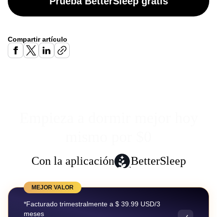
Prueba BetterSleep gratis
Compartir artículo
Empieza a dormir mejor hoy
mismo por $0
Con la aplicación
BetterSleep
MEJOR VALOR
*Facturado trimestralmente a $ 39.99 USD/3
meses