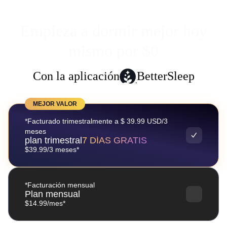
Empieza a dormir mejor hoy
mismo por $0
Con la aplicación
BetterSleep
MEJOR VALOR
*Facturado trimestralmente a $ 39.99 USD/3
meses
plan trimestral
7 DÍAS GRATIS
$39.99/3 meses*
*Facturación mensual
Plan mensual
$14.99/mes*