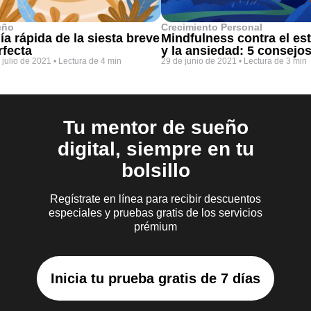
eño
Crecimiento Personal
ía rápida de la siesta breve
Mindfulness contra el es
rfecta
y la ansiedad: 5 consejo
 julio de 2021
•
Lectura de 4 min
29 de junio de 2021
•
Lectura de 3 min
Tu mentor de sueño
digital, siempre en tu
bolsillo
Regístrate en línea para recibir descuentos
especiales y pruebas gratis de los servicios
prémium
Inicia tu prueba gratis de 7 días