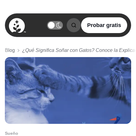
Probar gratis
BetterSleep Logo
Blog
¿Qué Significa Soñar con Gatos? Conoce la Explica
Sueño