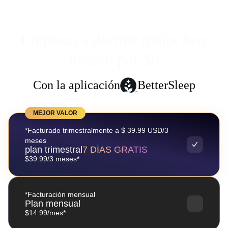
Empieza a dormir mejor hoy
mismo por $0
Con la aplicación
BetterSleep
MEJOR VALOR
*Facturado trimestralmente a $ 39.99 USD/3
meses
plan trimestral
7 DÍAS GRATIS
$39.99/3 meses*
*Facturación mensual
Plan mensual
$14.99/mes*