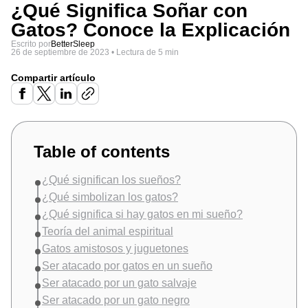
¿Qué Significa Soñar con
Gatos? Conoce la Explicación
Escrito por
BetterSleep
26 de septiembre de 2023
•
Lectura de 5 min
Compartir artículo
Table of contents
¿Qué significan los sueños?
¿Qué simbolizan los gatos?
¿Qué significa si hay gatos en mi sueño?
Teoría del animal espiritual
Gatos amistosos y juguetones
Ser atacado por gatos en un sueño
Ser atacado por un gato salvaje
Ser atacado por un gato negro