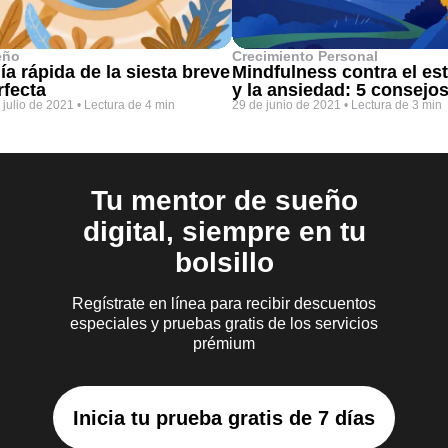
eño
Crecimiento Personal
ía rápida de la siesta breve
Mindfulness contra el es
rfecta
y la ansiedad: 5 consejo
 julio de 2021
•
Lectura de 4 min
29 de junio de 2021
•
Lectura de 3 min
Tu mentor de sueño
digital, siempre en tu
bolsillo
Regístrate en línea para recibir descuentos
especiales y pruebas gratis de los servicios
prémium
Inicia tu prueba gratis de 7 días