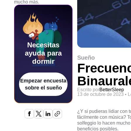
mucho más.
Necesitas
ayuda para
Sueño
dormir
Frecuenc
Binaural
Empezar encuesta
sobre el sueño
Escrito por
BetterSleep
13 de octubre de 2023
•
L
¿Y si pudieras lidiar con
fácilmente con música? To
solfeggio lo hacen mucho
beneficios posibles.