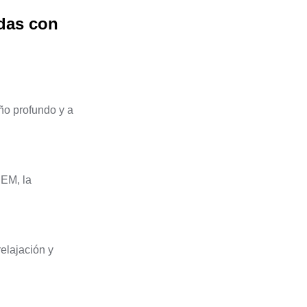
das con
ño profundo y a
REM, la
elajación y