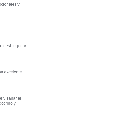
ocionales y
de desbloquear
na excelente
r y sanar el
docrino y