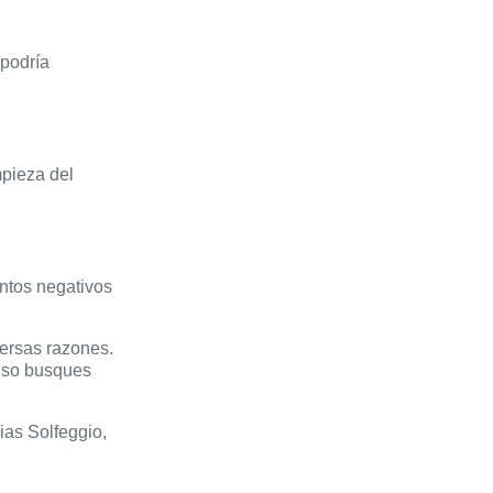
 podría
mpieza del
ntos negativos
versas razones.
luso busques
ias Solfeggio,