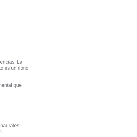
encias. La
to es un ritmo
mental que
inaurales.
s.