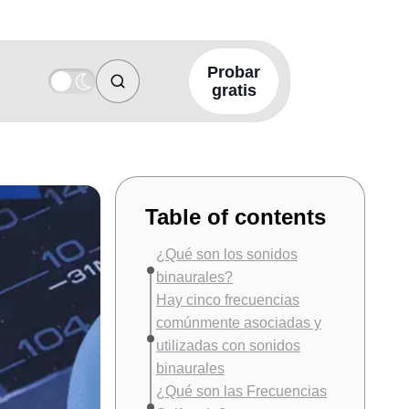
Probar
gratis
Table of contents
¿Qué son los sonidos
binaurales?
Hay cinco frecuencias
comúnmente asociadas y
utilizadas con sonidos
binaurales
¿Qué son las Frecuencias