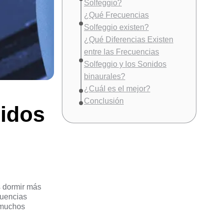
Solfeggio?
¿Qué Frecuencias
Solfeggio existen?
¿Qué Diferencias Existen
entre las Frecuencias
Solfeggio y los Sonidos
binaurales?
¿Cuál es el mejor?
Conclusión
nidos
s dormir más
cuencias
 muchos