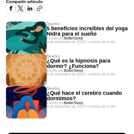
Compartir artículo
Sueño
5 beneficios increíbles del yoga
Nidra para el sueño
Escrito por
BetterSleep
9 de diciembre de 2020
•
Lectura de 4 min
Sueño
¿Qué es la hipnosis para
dormir? ¿Funciona?
Escrito por
BetterSleep
9 de diciembre de 2020
•
Lectura de 4 min
Sueño
¿Qué hace el cerebro cuando
dormimos?
Escrito por
BetterSleep
9 de diciembre de 2020
•
Lectura de 4 min