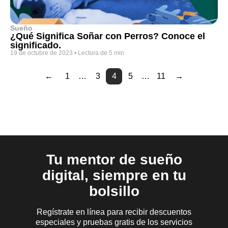
Sueño
¿Qué Significa Soñar con Perros? Conoce el
significado.
19 de octubre de 2023
•
Lectura de 5 min
←
1
…
3
4
5
…
11
→
Page
Page
Page
Page
Page
Page
2
6
7
8
9
10
Tu mentor de sueño
digital, siempre en tu
bolsillo
Regístrate en línea para recibir descuentos
especiales y pruebas gratis de los servicios