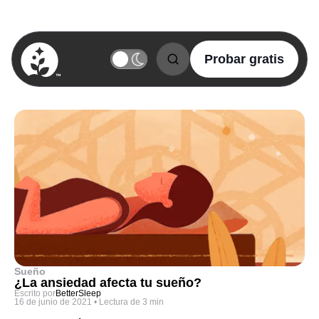
Probar gratis
BetterSleep Logo
Sueño
¿La ansiedad afecta tu sueño?
Escrito por
BetterSleep
16 de junio de 2021
•
Lectura de 3 min