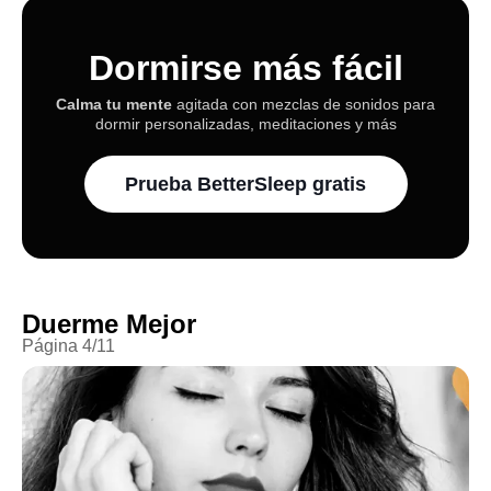
Dormirse más fácil
Calma tu mente
agitada con mezclas de sonidos para
dormir personalizadas, meditaciones y más
Prueba BetterSleep gratis
Duerme Mejor
Página
4
/
11