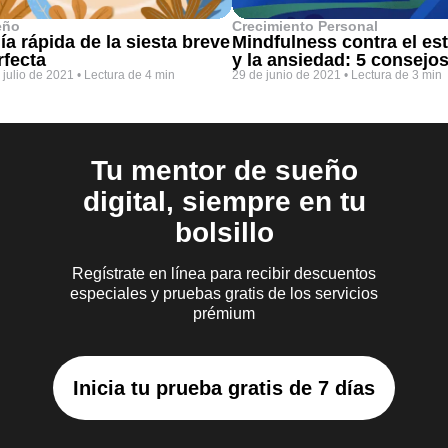
eño
Crecimiento Personal
ía rápida de la siesta breve
Mindfulness contra el es
rfecta
y la ansiedad: 5 consejo
 julio de 2021
•
Lectura de 4 min
29 de junio de 2021
•
Lectura de 3 min
Tu mentor de sueño
digital, siempre en tu
bolsillo
Regístrate en línea para recibir descuentos
especiales y pruebas gratis de los servicios
prémium
Inicia tu prueba gratis de 7 días