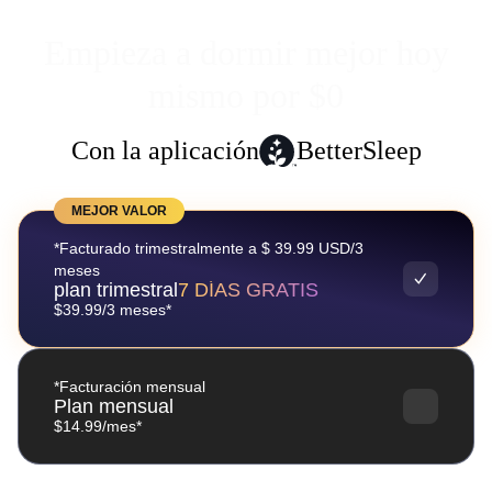
Empieza a dormir mejor hoy
mismo por $0
Con la aplicación
BetterSleep
MEJOR VALOR
*Facturado trimestralmente a $ 39.99 USD/3
meses
plan trimestral
7 DÍAS GRATIS
$39.99/3 meses*
*Facturación mensual
Plan mensual
$14.99/mes*