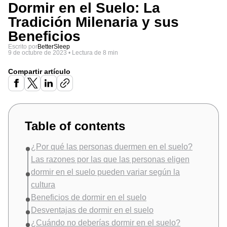
Dormir en el Suelo: La
Tradición Milenaria y sus
Beneficios
Escrito por
BetterSleep
9 de octubre de 2023
•
Lectura de 8 min
Compartir artículo
Table of contents
¿Por qué las personas duermen en el suelo?
Las razones por las que las personas eligen
dormir en el suelo pueden variar según la
cultura
Beneficios de dormir en el suelo
Desventajas de dormir en el suelo
¿Cuándo no deberías dormir en el suelo?