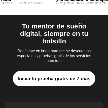
 julio de 2021
•
Lectura de 4 min
29 de junio de 2021
•
Lectura de 3 min
Tu mentor de sueño
digital, siempre en tu
bolsillo
Regístrate en línea para recibir descuentos
especiales y pruebas gratis de los servicios
prémium
Inicia tu prueba gratis de 7 días