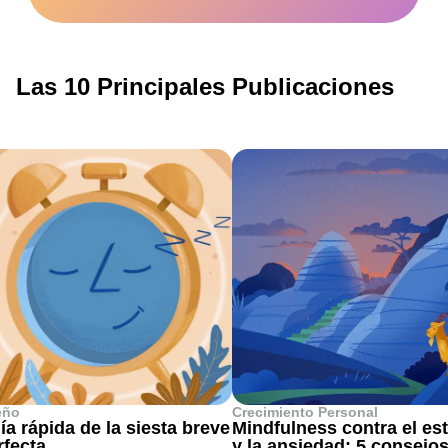
Las 10 Principales Publicaciones
eño
Crecimiento Personal
ía rápida de la siesta breve
Mindfulness contra el es
rfecta
y la ansiedad: 5 consejo