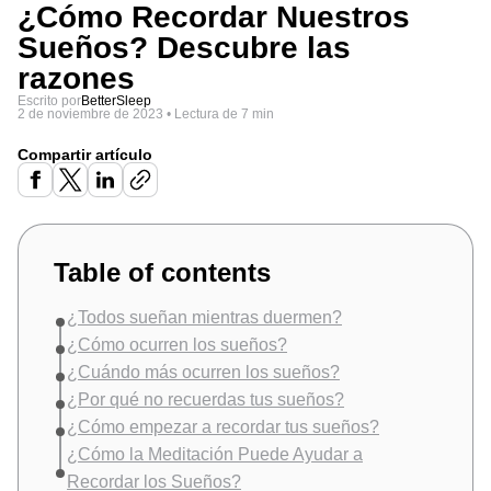
¿Cómo Recordar Nuestros
Sueños? Descubre las
razones
Escrito por
BetterSleep
2 de noviembre de 2023
•
Lectura de 7 min
Compartir artículo
Table of contents
¿Todos sueñan mientras duermen?
¿Cómo ocurren los sueños?
¿Cuándo más ocurren los sueños?
¿Por qué no recuerdas tus sueños?
¿Cómo empezar a recordar tus sueños?
¿Cómo la Meditación Puede Ayudar a
Recordar los Sueños?