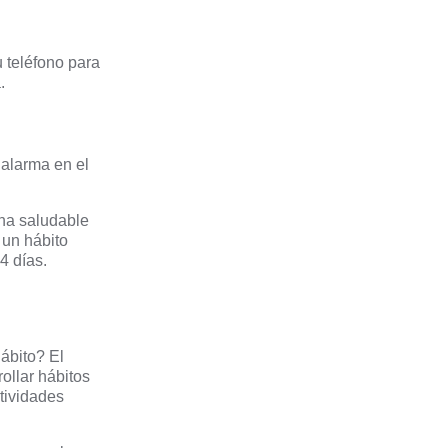
 teléfono para
.
 alarma en el
ina saludable
 un hábito
4 días.
hábito? El
rollar hábitos
ctividades