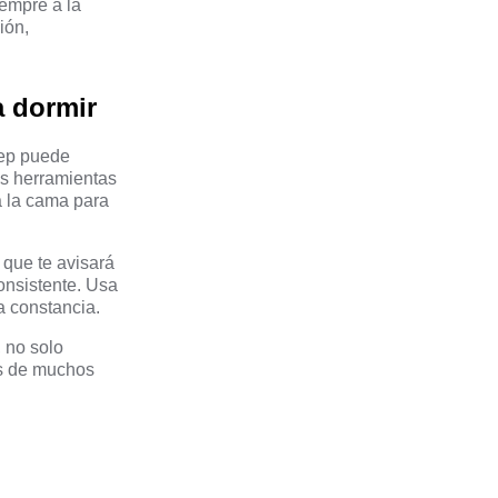
iempre a la
ión,
a dormir
eep puede
as herramientas
a la cama para
 que te avisará
consistente. Usa
a constancia.
 no solo
ás de muchos