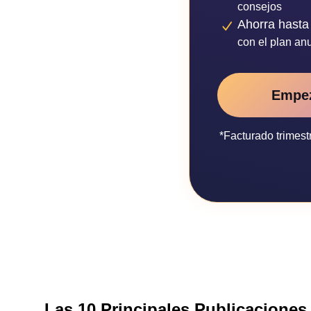
consejos
Ahorra hasta
con el plan an
Empe
*Facturado trimes
Las 10 Principales Publicaciones