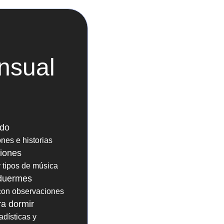
nsual
ido
nes e historias
ciones
 tipos de música
duermes
con observaciones
ra dormir
adísticas y