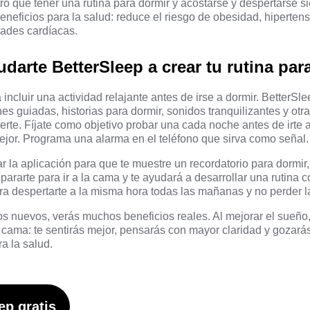
ó que tener una rutina para dormir y acostarse y despertarse s
neficios para la salud: reduce el riesgo de obesidad, hipertens
ades cardíacas.
arte BetterSleep a crear tu rutina par
incluir una actividad relajante antes de irse a dormir. BetterSl
es guiadas, historias para dormir, sonidos tranquilizantes y otr
erte. Fíjate como objetivo probar una cada noche antes de irte 
mejor. Programa una alarma en el teléfono que sirva como señal.
 la aplicación para que te muestre un recordatorio para dormir,
ararte para ir a la cama y te ayudará a desarrollar una rutina 
ara despertarte a la misma hora todas las mañanas y no perder l
s nuevos, verás muchos beneficios reales. Al mejorar el sueño,
 cama: te sentirás mejor, pensarás con mayor claridad y gozar
a la salud.
ep gratis