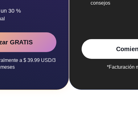
consejos
 un 30 %
ual
zar GRATIS
Comien
tralmente a $ 39.99 USD/3
meses
*Facturación 