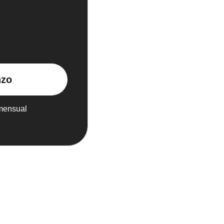
zo
mensual