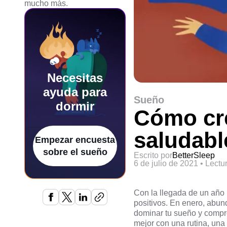
mucho más.
Necesitas
ayuda para
Sueño
dormir
Cómo cre
saludabl
Empezar encuesta
sobre el sueño
Escrito por
BetterSleep
6 de julio de 2021
•
Lectu
Con la llegada de un año 
positivos. En enero, abun
dominar tu sueño y compr
mejor con una rutina, una