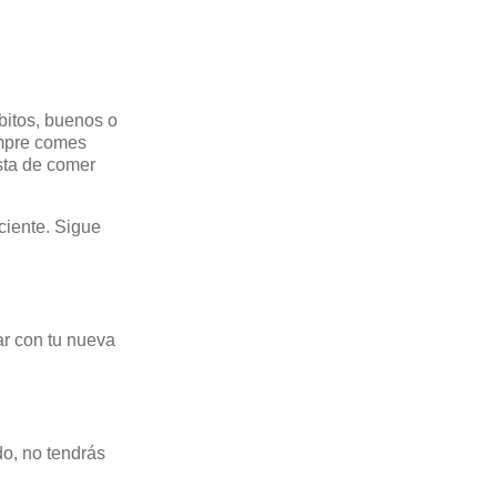
bitos, buenos o
empre comes
esta de comer
ciente. Sigue
ar con tu nueva
do, no tendrás