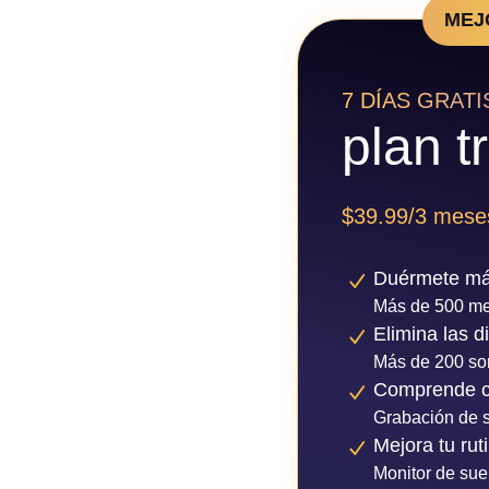
MEJ
7 DÍAS GRATI
plan t
$39.99/3 mese
Duérmete má
Más de 500 med
Elimina las d
Más de 200 son
Comprende 
Grabación de 
Mejora tu rut
Monitor de sue