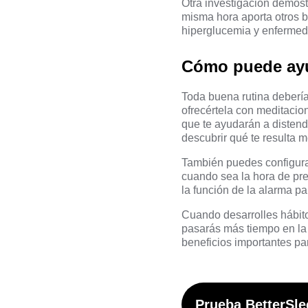
Otra investigación
demostr
misma hora aporta otros be
hiperglucemia y enfermed
Cómo puede ayud
Toda buena rutina debería 
ofrecértela con meditacion
que te ayudarán a distend
descubrir qué te resulta 
También puedes configurar
cuando sea la hora de prep
la función de la alarma p
Cuando desarrolles hábito
pasarás más tiempo en la
beneficios importantes par
Prueba BetterSle