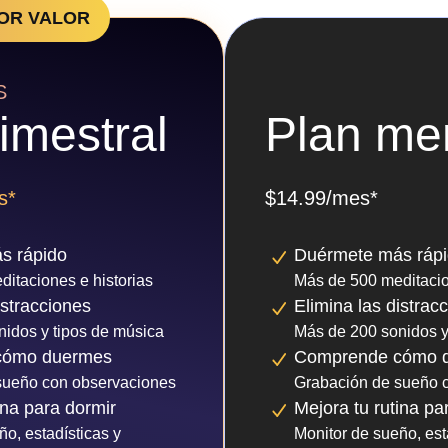
OR VALOR
S
rimestral
Plan me
s*
$14.99/mes*
s rápido
Duérmete más ráp
itaciones e historias
Más de 500 meditacio
istracciones
Elimina las distrac
idos y tipos de música
Más de 200 sonidos y
cómo duermes
Comprende cómo 
sueño con observaciones
Grabación de sueño 
ina para dormir
Mejora tu rutina pa
ño, estadísticas y
Monitor de sueño, est