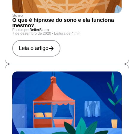
Sono
O que é hipnose do sono e ela funciona
mesmo?
Escrito por
BetterSleep
7 de dezembro de 2020
•
Leitura de 4 min
Leia o artigo