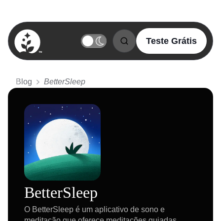
Teste Grátis
BetterSleep Logo
Blog
BetterSleep
BetterSleep
O BetterSleep é um aplicativo de sono e
meditação que oferece meditações guiadas,