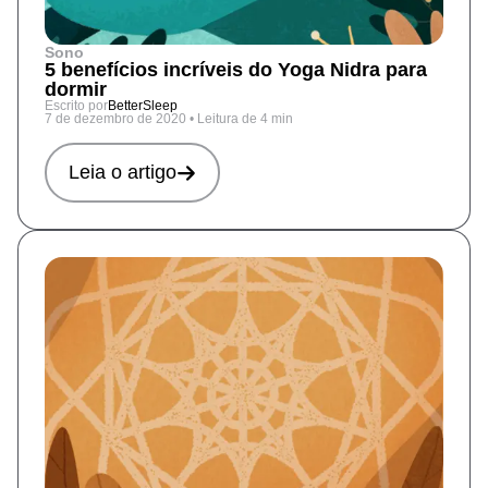
Sono
5 benefícios incríveis do Yoga Nidra para
dormir
Escrito por
BetterSleep
7 de dezembro de 2020
•
Leitura de 4 min
Leia o artigo