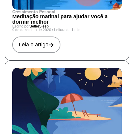
Crescimento Pessoal
Meditação matinal para ajudar você a
dormir melhor
Escrito por
BetterSleep
9 de dezembro de 2020
•
Leitura de 1 min
Leia o artigo