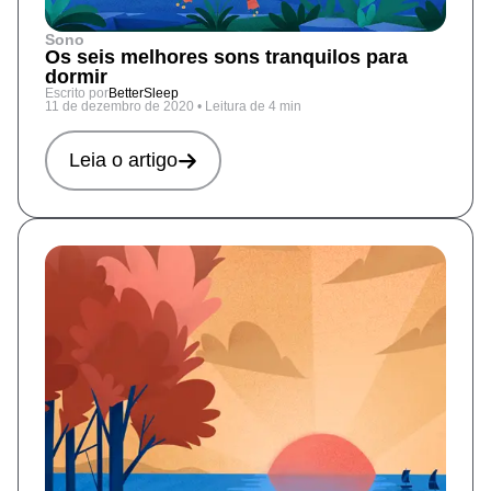
Sono
Os seis melhores sons tranquilos para
dormir
Escrito por
BetterSleep
11 de dezembro de 2020
•
Leitura de 4 min
Leia o artigo