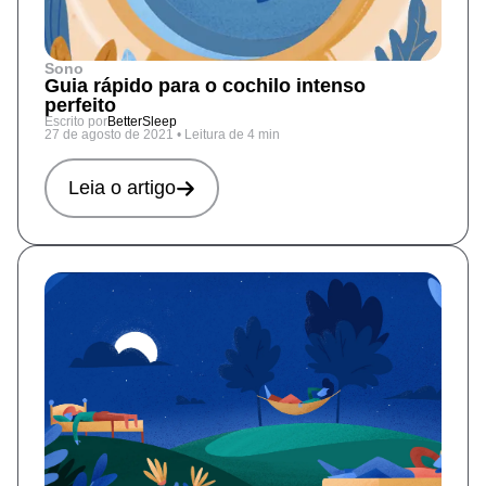
Sono
Guia rápido para o cochilo intenso
perfeito
Escrito por
BetterSleep
27 de agosto de 2021
•
Leitura de 4 min
Leia o artigo