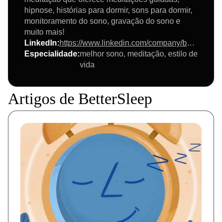
hipnose, histórias para dormir, sons para dormir,
monitoramento do sono, gravação do sono e
muito mais!
LinkedIn
:
https://www.linkedin.com/company/bettersleep
Especialidade
:
melhor sono, meditação, estilo de
vida
Artigos de BetterSleep