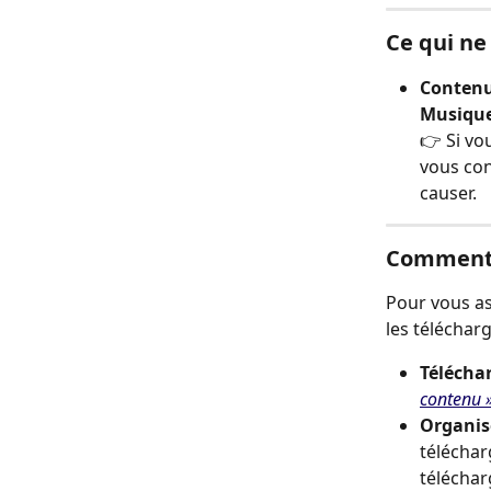
Ce qui ne
Contenu
Musiqu
👉 Si vo
vous con
causer.
Comment 
Pour vous as
les télécharg
Télécha
contenu 
Organis
télécha
téléchar