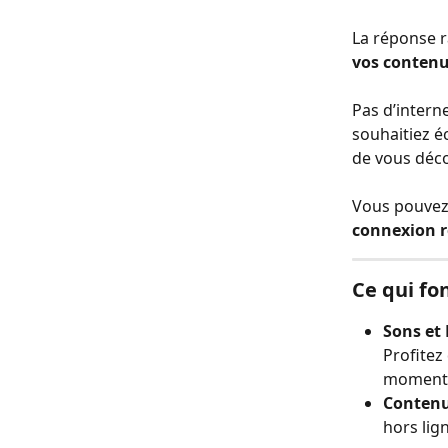
La réponse r
vos contenu
Pas d’intern
souhaitiez é
de vous déco
Vous pouvez 
connexion 
Ce qui fo
Sons et 
Profitez
moment
Contenu
hors lig