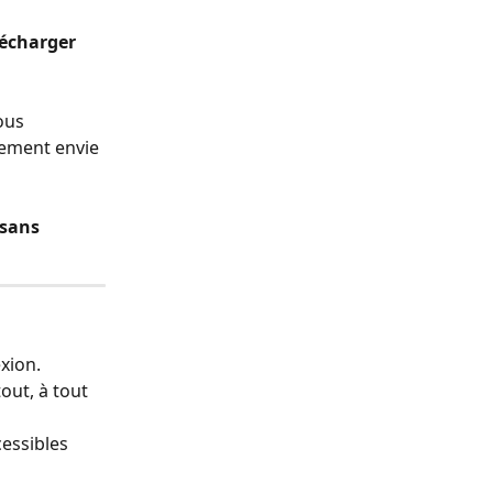
lécharger 
ous 
ement envie 
sans 
xion. 
ut, à tout 
cessibles 