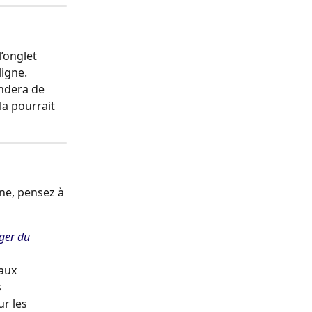
’onglet 
ligne.
ndera de 
a pourrait 
ne, pensez à 
ger du 
aux 
 
r les 