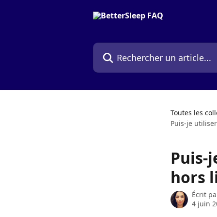
Passer au contenu principal
Rechercher un article...
Toutes les col
Puis-je utilis
Puis-j
hors l
Écrit p
4 juin 