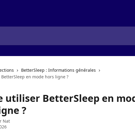
lections
BetterSleep : Informations générales
er BetterSleep en mode hors ligne ?
e utiliser BetterSleep en mo
igne ?
ar
Nat
2026